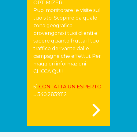
OPTIMIZER
Puoi monitorare le visite sul
tuo sito. Scoprire da quale
zona geografica
provengono i tuoi clienti e
sapere quanto frutta il tuo
traffico derivante dalle
campagne che effettui. Per
maggiori informazioni
CLICCA QUI!
5)
CONTATTA UN ESPERTO
:
... 340.2839112