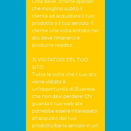
Crea delle “offerte speciali”
che invoglino subito il
cliente ad acquistare il tuo
prodotto o il tuo servizio. Il
cliente una volta entrato nel
sito deve rimanerci e
produrre reddito.
3) VISITATORI DEL TUO
SITO
Tutte le volte che il tuo sito
viene visitato è
un’opportunità di Business
che non devi perdere! Chi
guarda il tuo web site
potrebbe essere interessato
all’acquisto del tuo
prodotto/barra servizio in un