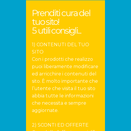
Prenditi cura del
tuo sito!
5 utili consigli...
1) CONTENUTI DEL TUO
SITO
Con i prodotti che realizzo
puoi liberamente modificare
ed arricchire i contenuti del
sito. È molto importante che
l’utente che visita il tuo sito
abbia tutte le informazioni
che necessita e sempre
aggiornate.
2) SCONTI ED OFFERTE