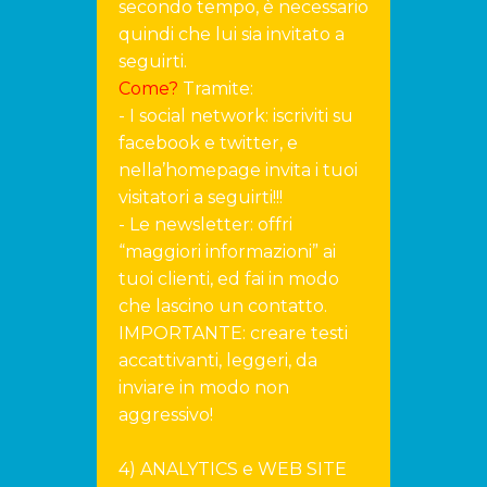
secondo tempo, è necessario
quindi che lui sia invitato a
seguirti.
Come?
Tramite:
- I social network: iscriviti su
facebook e twitter, e
nella’homepage invita i tuoi
visitatori a seguirti!!!
- Le newsletter: offri
“maggiori informazioni” ai
tuoi clienti, ed fai in modo
che lascino un contatto.
IMPORTANTE: creare testi
accattivanti, leggeri, da
inviare in modo non
aggressivo!
4) ANALYTICS e WEB SITE