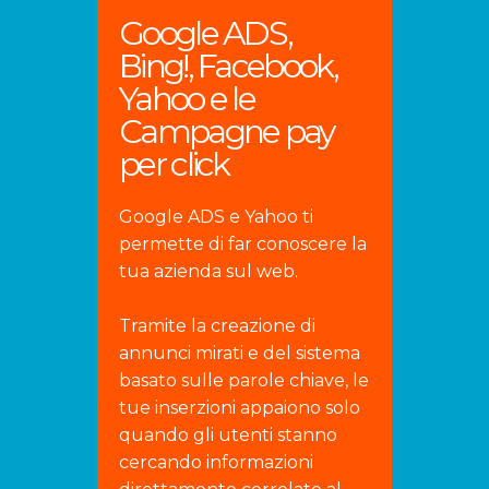
Google ADS,
Bing!, Facebook,
Yahoo e le
Campagne pay
per click
Google ADS e Yahoo ti
permette di far conoscere la
tua azienda sul web.
Tramite la creazione di
annunci mirati e del sistema
basato sulle parole chiave, le
tue inserzioni appaiono solo
quando gli utenti stanno
cercando informazioni