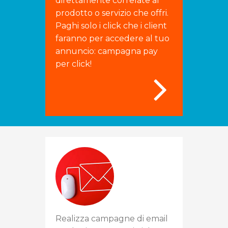
direttamente correlate al
prodotto o servizio che offri.
Paghi solo i click che i client
faranno per accedere al tuo
annuncio: campagna pay
per click!
Realizza campagne di email